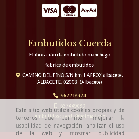
Embutidos Cuerda
Elaboración de embutido manchego
fabrica de embutidos
CAMINO DEL PINO S/N km 1 APROX albacete,
ALBACETE
,
02008
,
(Albacete)
967218974
637449030
Este sitio web utiliza cookies propias y de
embutidoscuerda
hotmail.com
terceros que permiten mejorar la
usabilidad de navegación, analizar el uso
de la web y mostrar publicidad