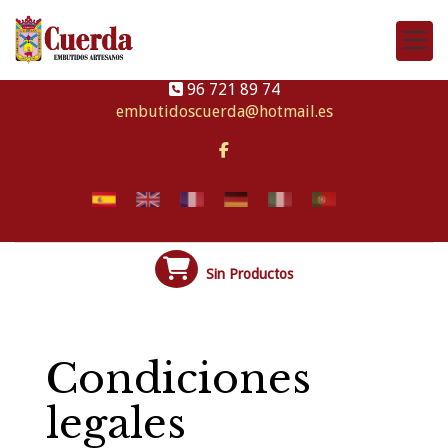
96 721 89 74
embutidoscuerda
hotmail.es
Sin Productos
Condiciones
legales