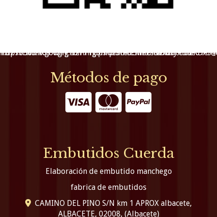
https://www.google.com/maps/place/EMBUTIDOS+CUERDA/@38.994316,-1.826954,20z/data=!4m14!1m7!3m6!1s0xd66f55e01c91acb:0x9798e60c330d164!2sEMBUTIDOS+CUERDA!8m2!3d38.9942136!4d-1.8270583!16s%2Fg%2F11g9mbz3md!3m5!1s0xd66f55e01c91acb:0x9798e60c330d164!8m2!3d38.9942136!4d-1.8270583!16s%2Fg%2F11g9mbz3md?hl=es&entry=ttu
Métodos de pago
Embutidos Cuerda
Elaboración de embutido manchego
fabrica de embutidos
CAMINO DEL PINO S/N km 1 APROX albacete,
ALBACETE
,
02008
,
(Albacete)