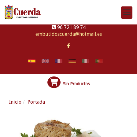
96 721 89 74
embutidoscuerda
hotmail.es
Sin Productos
Embutidos artesanos
Inicio
Portada