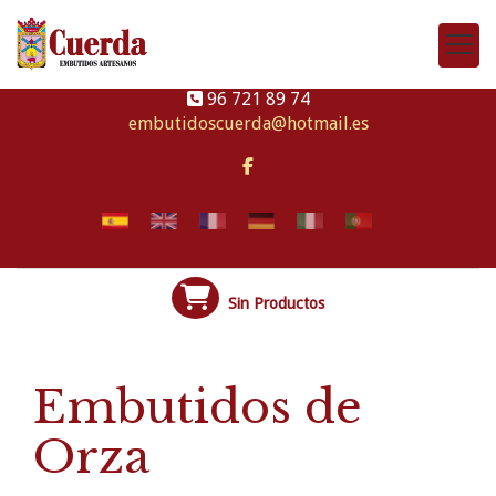
96 721 89 74
embutidoscuerda
hotmail.es
Sin Productos
Embutidos de
Orza