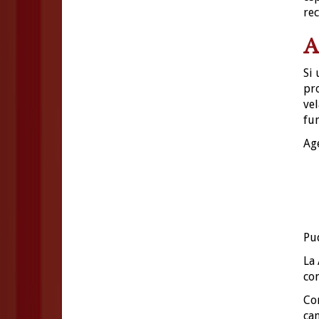
rec
A
Si
pro
vel
fun
Ag
Pud
La 
con
Com
can