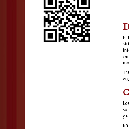
D
El 
sit
inf
can
mom
Tra
vig
C
Los
sol
y e
En 