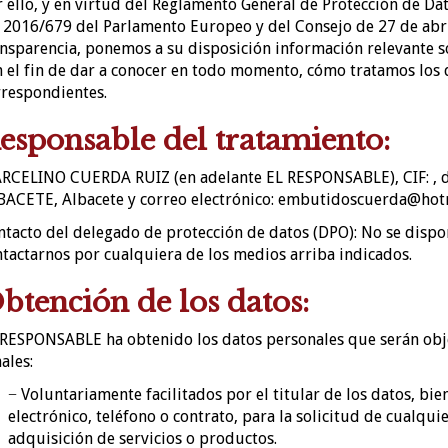
 ello, y en virtud del Reglamento General de Protección de D
2016/679 del Parlamento Europeo y del Consejo de 27 de abril
nsparencia, ponemos a su disposición información relevante s
 el fin de dar a conocer en todo momento, cómo tratamos los d
rrespondientes.
esponsable del tratamiento:
RCELINO CUERDA RUIZ
(en adelante EL RESPONSABLE), CIF:
, 
BACETE
,
Albacete
y correo electrónico:
embutidoscuerda@hot
tacto del delegado de protección de datos (DPO): No se disp
tactarnos por cualquiera de los medios arriba indicados.
btención de los datos:
RESPONSABLE ha obtenido los datos personales que serán objet
ales:
− Voluntariamente facilitados por el titular de los datos, bi
electrónico, teléfono o contrato, para la solicitud de cualqu
adquisición de servicios o productos.