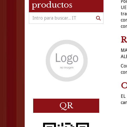
Por
productos
UE 
tra
con
co
R
MA
AL
Con
con
O
EL 
can
QR