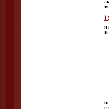
enc
int
D
El 
lib
En 
esp