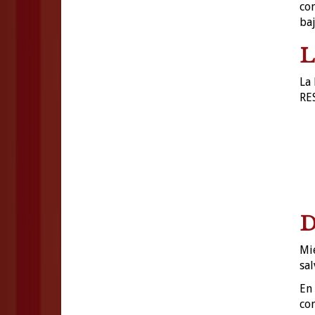
com
baj
L
La 
RE
D
Mie
sal
En 
com