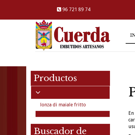
96 721 89 74
I
Productos
P
lonza di maiale fritto
En
car
usu
Buscador de